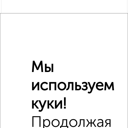
Мы
Рядом, с меньшей ценой
используем
Недалеко от Ворошилова 115 с ценой ниже
куки!
Продолжая
‹
›