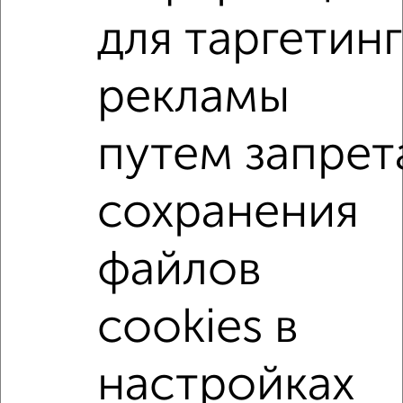
Агентство, 06.08.2026
для таргетинг
2-к квартиры
рекламы
Поиск по схожим параметрам:
путем запрет
на улице Ворошилова
без посредников
С холодильником
С мебелью
сохранения
Со стиральной машиной
С бытовой техникой
С телевизором
С интернетом
Можно с ребенком
файлов
Можно с животными
с хорошим ремонтом
не первый этаж
не последний этаж
с балконом
cookies в
с центральным отоплением
Цена до 25 000 в мес.
площадью до 50 м²
настройках