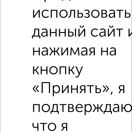
использовать
2
/9
2-к квартира, на длительный срок, 48м², 4/9 этаж
данный сайт 
₽
17 000
в месяц
Борисовское шоссе 13
Агентство, 06.08.2026
нажимая на
кнопку
‹
›
«Принять», я
2
/7
подтверждаю
2-к квартира, на длительный срок, 49м², 3/5 этаж
₽
20 000
в месяц
Луначарского 36
что я
Собственник, 06.08.2026