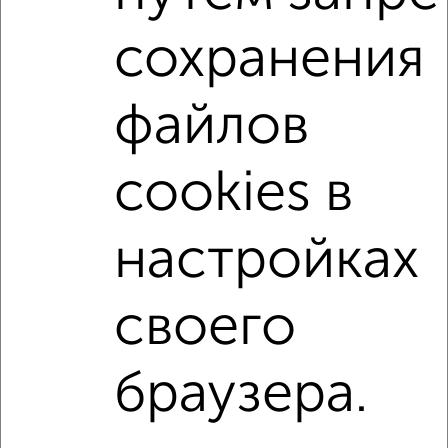
С мебелью
Со стиральной машиной
сохранения
С посудомоечной машиной
С бытовой техникой
С телевизором
С телефоном
С интернетом
файлов
С кондиционером
Можно с ребенком
Можно с животными
с хорошим ремонтом
cookies в
не первый этаж
не последний этаж
с балконом
с центральным отоплением
Цена до 20 000 в мес.
настройках
площадью до 60 м²
своего
↑ НАВЕРХ К МЕНЮ
Однокомнатные
Двухкомнатные
3‑комнатные
Квартиры студии
браузера.
Без посредников
На длительный срок
На сутки
Без мебели
Контакты
Политика конфиденциальности