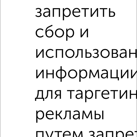
запретить
сбор и
‹
›
использова
2
/5
1-к квартира, на длительный срок, 38м², 2/9 этаж
информаци
₽
15 000
в месяц
Борисовское шоссе 13
Агентство, 07.08.2026
для таргети
1-к квартиры
рекламы
Поиск по схожим параметрам:
на улице Ворошилова
С холодильником
путем запре