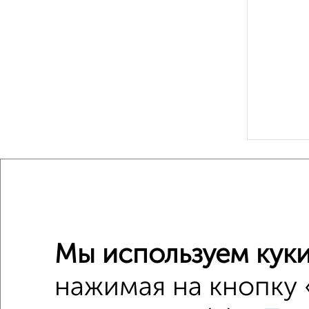
Рядом, с
Недалеко о
2‑комна
Мы используем куки
Поиск по с
нажимая на кнопку 
на улице