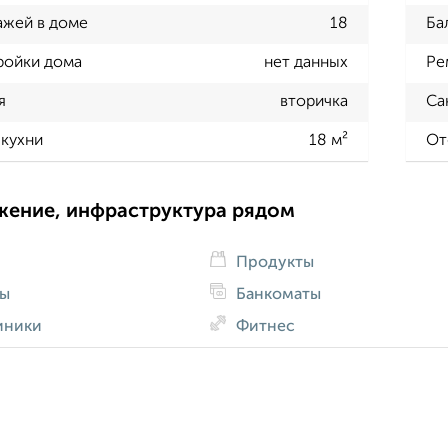
ажей в доме
18
Ба
ройки дома
нет данных
Ре
я
вторичка
Са
кухни
18 м²
От
жение, инфраструктура рядом
Продукты
ды
Банкоматы
иники
Фитнес