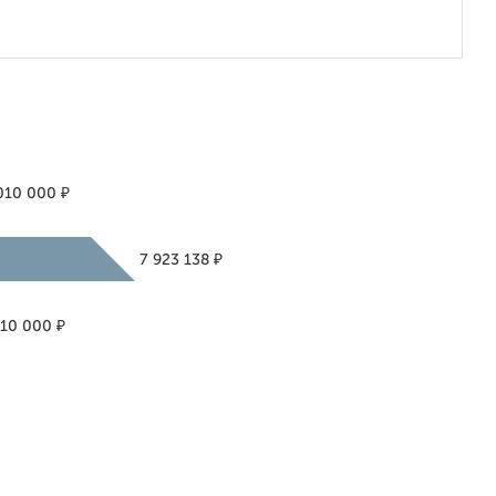
₽
010 000
₽
7 923 138
₽
010 000