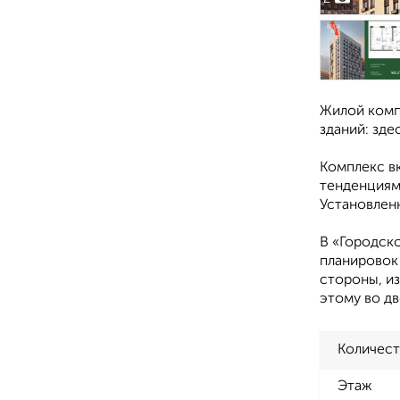
Жилой комп
зданий: зд
Комплекс в
тенденциям
Установлен
В «Городск
планировок 
стороны, и
этому во дв
Количест
Этаж