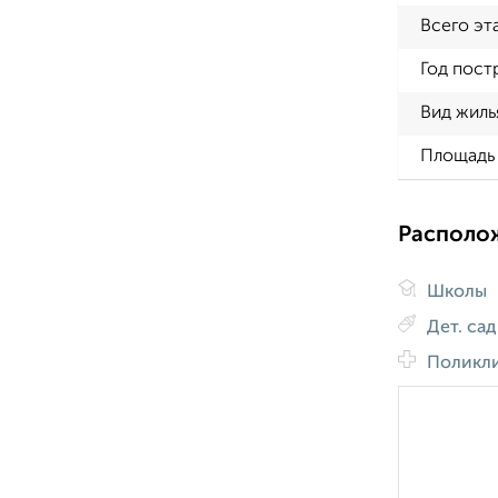
Всего эт
Год пост
Вид жиль
Площадь 
Располо
Школы
Дет. са
Поликл