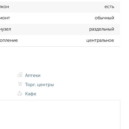
лкон
есть
монт
обычный
нузел
раздельный
опление
центральное
Аптеки
Торг. центры
Кафе