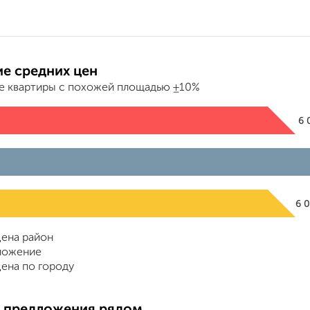
е средних цен
е квартиры с похожей площадью ±10%
6 
6 
ена район
ложение
ена по городу
 предложения рядом