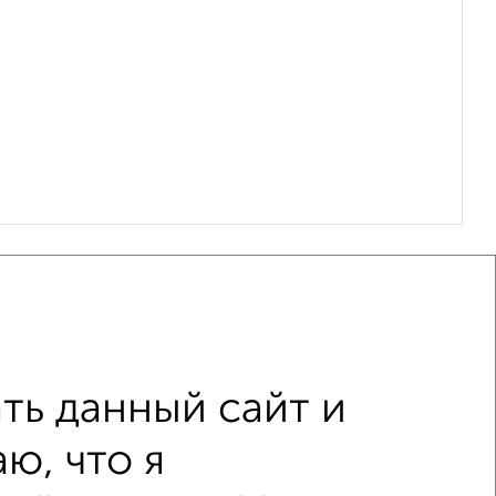
ть данный сайт и
ю, что я
с балконом
c большой кухней