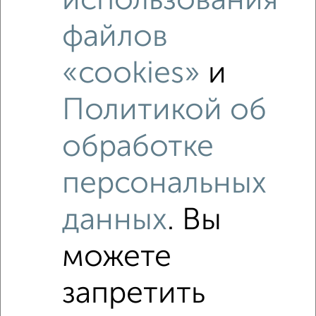
использования
файлов
«cookies»
и
Политикой об
обработке
Рядом, с меньшей ценой
персональных
Недалеко от Серпухов с ценой ниже
данных
. Вы
можете
‹
›
запретить