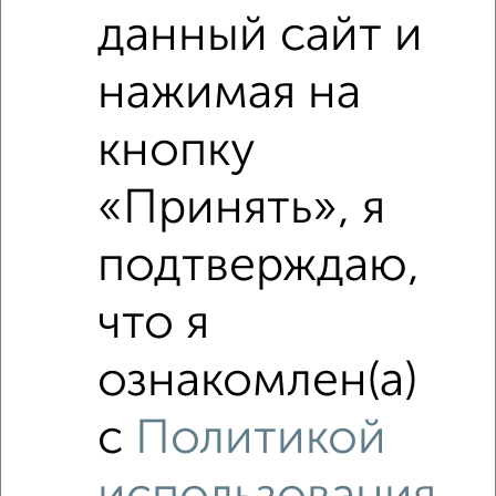
данный сайт и
₽
5 553 144
нажимая на
₽
5 250 000
кнопку
Средняя цена район
Это предложение
Средняя цена по городу
«Принять», я
подтверждаю,
Похожие предложения рядом
2‑комнатные квартиры недалеко от Серпухов
что я
ознакомлен(а)
с
Политикой