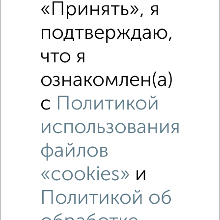
«Принять», я
₽
9 716 300
подтверждаю,
₽
8 220 000
что я
Средняя цена район
ознакомлен(а)
Это предложение
Средняя цена по городу
с
Политикой
Похожие предложения рядом
использования
2‑комнатные квартиры недалеко от Серпухов
файлов
«cookies»
и
Политикой об