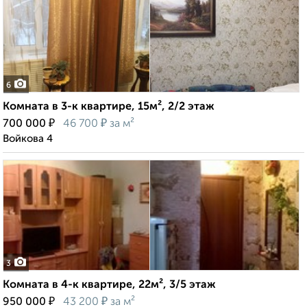
6
Комната в 3-к квартире, 15м², 2/2 этаж
₽
₽
700 000
46 700
за м²
Войкова 4
3
Комната в 4-к квартире, 22м², 3/5 этаж
₽
₽
950 000
43 200
за м²