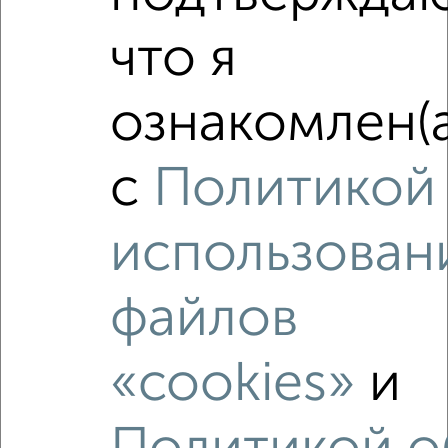
‹
›
что я
2
/10
ознакомлен(а
2-к квартира, вторичка, 45м², 5/5 этаж
₽
₽
4 950 000
110 500
за м²
с
Политикой
Советская 100А
Агентство, 08.08.2026
использован
файлов
‹
›
«cookies»
и
2
/2
2-к квартира, вторичка, 36м², 5/5 этаж
₽
₽
5 100 000
141 300
за м²