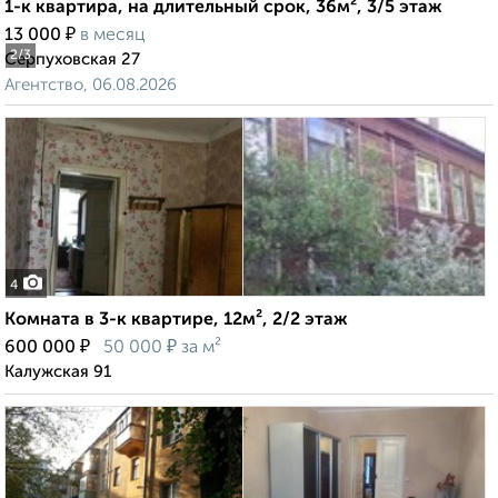
1-к квартира, на длительный срок, 36м², 3/5 этаж
₽
13 000
в месяц
2
/3
Серпуховская 27
Агентство, 06.08.2026
4
Комната в 3-к квартире, 12м², 2/2 этаж
₽
₽
600 000
50 000
за м²
Калужская 91