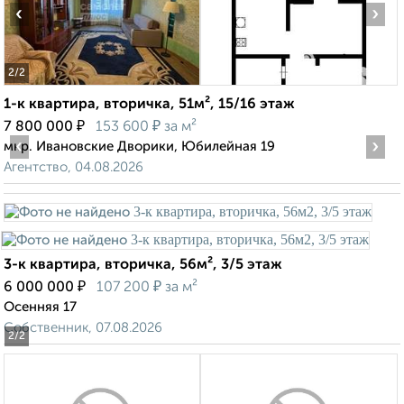
‹
›
2
/2
1-к квартира, вторичка, 51м², 15/16 этаж
₽
₽
7 800 000
153 600
за м²
‹
›
мкр. Ивановские Дворики, Юбилейная 19
Агентство, 04.08.2026
3-к квартира, вторичка, 56м², 3/5 этаж
₽
₽
6 000 000
107 200
за м²
Осенняя 17
Собственник, 07.08.2026
2
/2