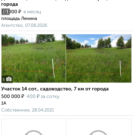
города
₽
30 000
в месяц
2
/8
площадь Ленина
Агентство, 07.08.2026
5
Участок 14 сот., садоводство, 7 км от города
₽
₽
500 000
400
за сотку
1А
Собственник, 28.04.2021