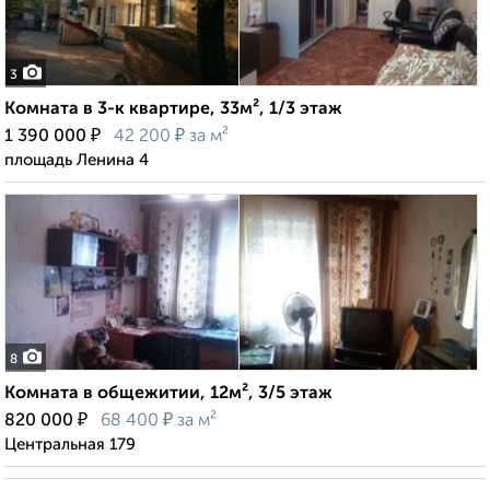
3
Комната в 3-к квартире, 33м², 1/3 этаж
₽
₽
1 390 000
42 200
за м²
площадь Ленина 4
8
Комната в общежитии, 12м², 3/5 этаж
₽
₽
820 000
68 400
за м²
Центральная 179