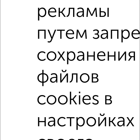
рекламы
2-к квартира, вторичка, 44м², 7/9 этаж
₽
₽
4 900 000
111 400
за м²
Дзержинского 40
путем запр
Агентство, 05.08.2026
сохранения
2-к квартиры
Поиск по схожим параметрам:
файлов
на улице Текстильная
не первый этаж
в малоэтажном доме
с балконом
cookies в
с центральным отоплением
Вторичное жилье
в кирпичном доме
с раздельным санузлом
настройках
площадью до 50 м²
↑ НАВЕРХ К МЕНЮ