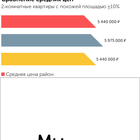
2‑комнатные квартиры с похожей площадью ±10%
₽
5 440 000
₽
5 975 000
₽
5 440 000
Средняя цена район
Это предложение
Средняя цена по городу
Похожие предложения рядом
2‑комнатные квартиры недалеко от Текстильная 17