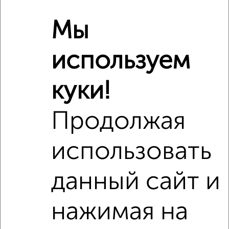
Рядом, с меньшей ценой
Мы
Недалеко от Горького 3Б с ценой ниже
используем
куки!
‹
›
Продолжая
2
/5
3-к квартира, на длительный срок, 66м², 2/9 этаж
использовать
₽
22 000
в месяц
Борисовское шоссе 13
данный сайт и
Агентство, 05.08.2026
нажимая на