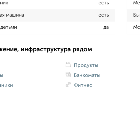
ник
есть
Ме
ая машина
есть
Бы
 детьми
да
Мо
жение, инфраструктура рядом
Продукты
ды
Банкоматы
иники
Фитнес