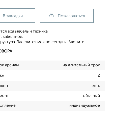
В закладки
Пожаловаться
тся вся мебель и техника
, кабельное.
уктура .Заселится можно сегодня! Звоните.
ОВОРА
ок аренды
на длительный срок
аж
2
лкон
есть
монт
обычный
опление
индивидуальное