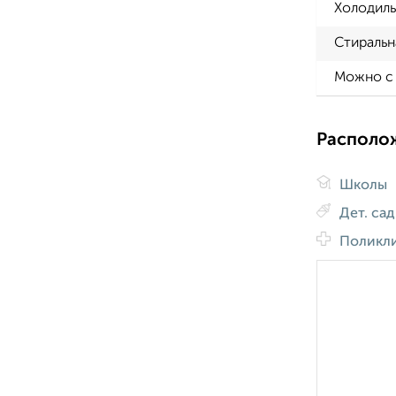
Холодиль
Стиральн
Можно с
Располо
Школы
Дет. са
Поликл