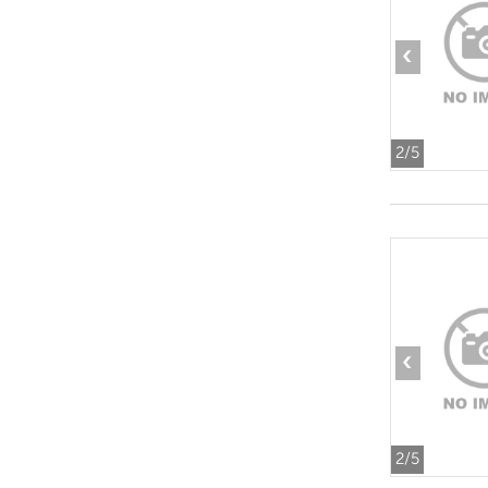
‹
2
/5
‹
2
/5