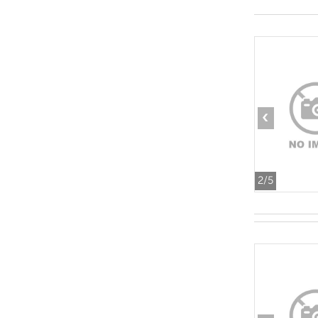
‹
2
/5