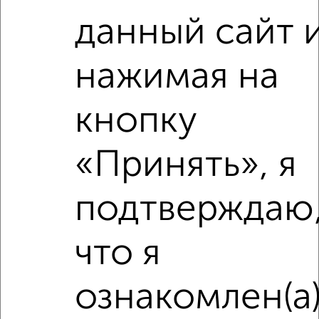
2
/5
данный сайт 
1-к квартира, на длительный срок, 38м², 2/3 этаж
₽
11 000
в месяц
нажимая на
Советская 74
Агентство, 07.08.2026
кнопку
«Принять», я
‹
›
подтверждаю
2
/5
1-к квартира, на длительный срок, 37м², 4/9 этаж
что я
₽
11 500
в месяц
Борисовское шоссе 9
ознакомлен(а
Агентство, 07.08.2026