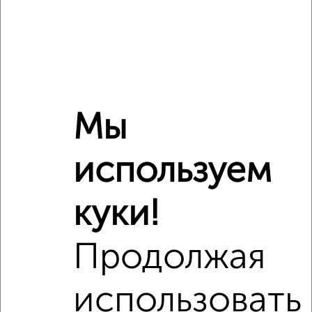
Мы
используем
Рядом, с меньшей ценой
Недалеко от Ивана Болотникова 32 с ценой ниже
куки!
Продолжая
‹
›
использовать