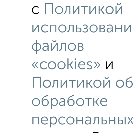
с
Политикой
‹
›
использовани
2
/3
файлов
1-к квартира, на длительный срок, 36м², 3/5 этаж
₽
13 000
в месяц
«cookies»
и
Серпуховская 27
Агентство, 06.08.2026
Политикой о
обработке
‹
›
персональны
2
/3