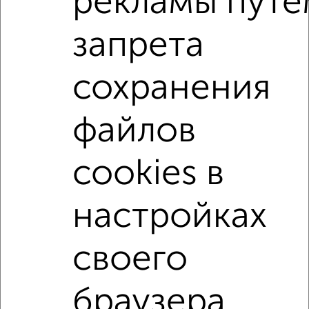
рекламы путе
Агентство, 06.08.2026
запрета
1-к квартиры
Поиск по схожим параметрам:
сохранения
на улице Ивана Болотникова
с хорошим ремонтом
файлов
не первый этаж
не последний этаж
в малоэтажном доме
с балконом
cookies в
с индивидуальным отоплением
Цена до 15 000 в мес.
площадью до 40 м²
настройках
↑ НАВЕРХ К МЕНЮ
своего
Однокомнатные
Двухкомнатные
3‑комнатные
Квартиры студии
браузера.
Без посредников
На длительный срок
На сутки
Без мебели