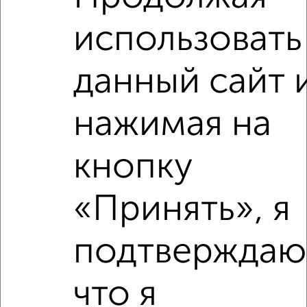
использовать
данный сайт 
нажимая на
Рядом, с меньшей ценой
Недалеко от Коммунистический переулок 20 с ценой
ниже
кнопку
«Принять», я
‹
›
подтверждаю
2
/2
что я
3-к квартира, вторичка, 65м², 2/4 этаж