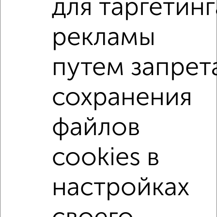
для таргетинг
Агентство, 04.08.2026
рекламы
3-к квартиры
Поиск по схожим параметрам:
путем запрет
на улице Коммунистический переулок
сохранения
без посредников
не первый этаж
не последний этаж
в малоэтажном доме
файлов
с балконом
с центральным отоплением
Вторичное жилье
в кирпичном доме
cookies в
с совмещенным санузлом
площадью до 80 м²
настройках
↑ НАВЕРХ К МЕНЮ