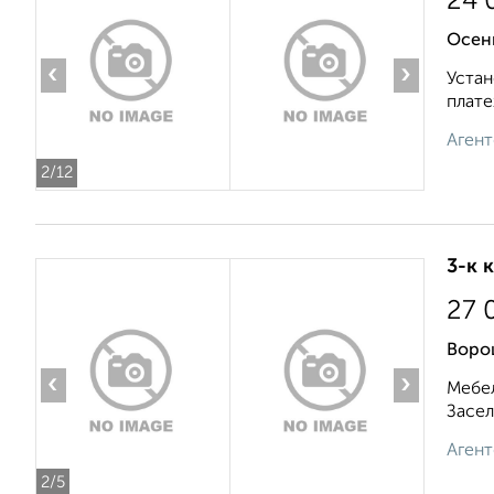
24 
Осен
‹
›
Устан
плате
Агент
2
/12
3-к 
27 
Воро
‹
›
Мебел
Засел
Агент
2
/5