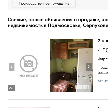
Производственное помещение
Свежие, новые объявления о продаже, а
недвижимость в Подмосковье, Серпухов
2-к 
4 5
Фирс
‹
›
Прода
разде
Агент
2
/2