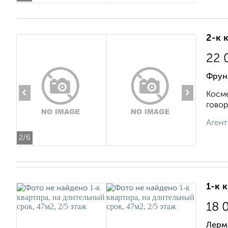
2-к 
22 
Фрунз
‹
›
Косме
говор
Агент
2
/6
1-к 
18 
Лерм