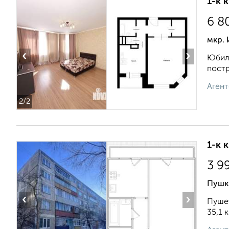
1-к 
6 8
мкр.
‹
›
Юбиле
постр
Агент
2
/2
1-к 
3 9
Пушк
‹
›
Пушеч
35,1 