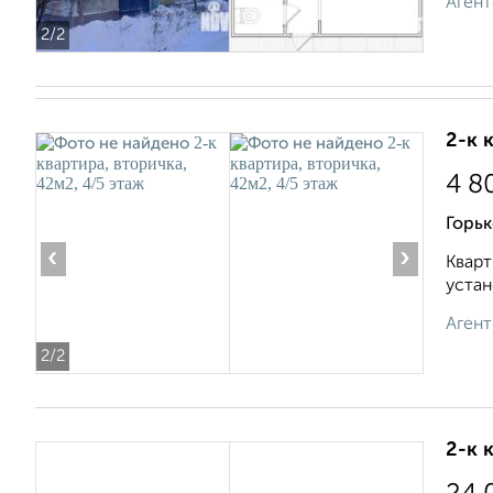
Агент
2
/2
2-к 
4 8
Горьк
‹
›
Кварт
устан
Агент
2
/2
2-к 