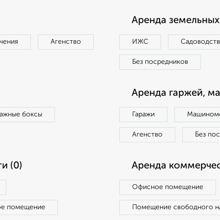
Аренда земельных 
чения
Агенство
ИЖС
Садоводст
Без посредников
Аренда гаржей, м
ражные боксы
Гаражи
Машиноме
Агенство
Без по
и (0)
Аренда коммерчес
Офисное помещение
ое помещение
Помещение свободного н