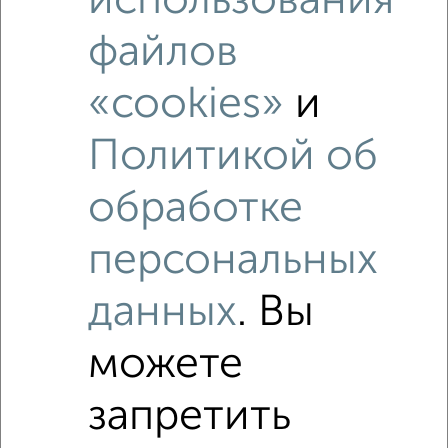
использования
файлов
«cookies»
и
Политикой об
обработке
Рядом, с меньшей ценой
персональных
Недалеко от Серпухов с ценой ниже
данных
. Вы
можете
‹
›
запретить