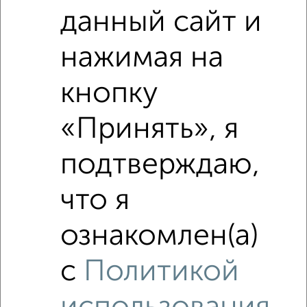
данный сайт и
₽
6 811 056
нажимая на
₽
6 170 000
кнопку
Средняя цена район
Это предложение
Средняя цена по городу
«Принять», я
подтверждаю,
Похожие предложения рядом
1‑комнатные квартиры недалеко от Серпухов
что я
ознакомлен(а)
с
Политикой