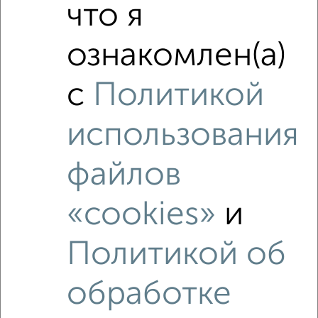
что я
ознакомлен(а)
с
Политикой
использования
файлов
Рядом, с меньшей ценой
Недалеко от Серпухов с ценой ниже
«cookies»
и
Политикой об
‹
›
обработке