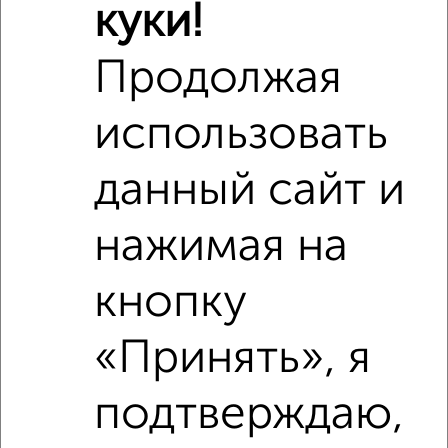
куки!
₽
5 852 301
Продолжая
₽
5 700 000
использовать
Средняя цена район
Это предложение
данный сайт и
Средняя цена по городу
нажимая на
Похожие предложения рядом
1‑комнатные квартиры недалеко от Серпухов
кнопку
«Принять», я
подтверждаю,