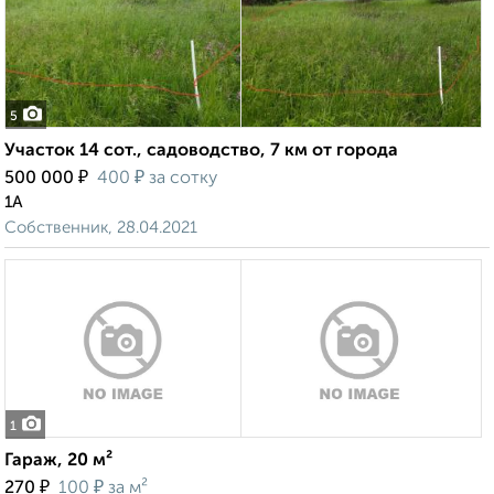
5
Участок 14 сот., садоводство, 7 км от города
₽
₽
500 000
400
за сотку
1А
Собственник, 28.04.2021
1
Гараж, 20 м²
₽
₽
270
100
за м²