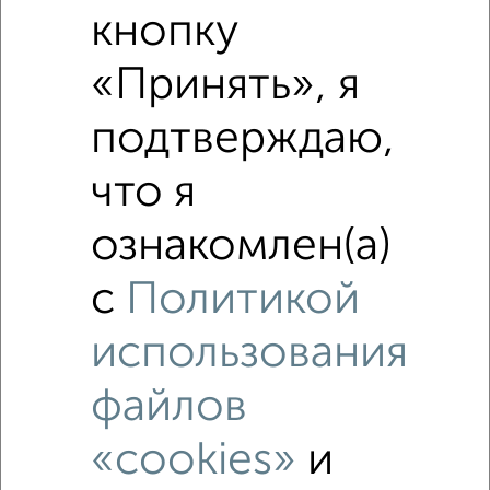
Похожие предложения рядом
кнопку
1‑комнатные квартиры недалеко от Советская 71
«Принять», я
подтверждаю,
что я
ознакомлен(а)
с
Политикой
использования
файлов
«cookies»
и