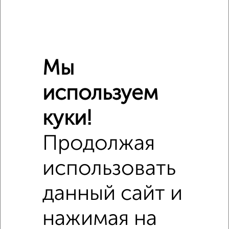
Сравнение средних цен
Мы
1‑комнатные квартиры с похожей площадью ±10%
используем
₽
4 660 000
куки!
₽
3 400 000
Продолжая
₽
4 660 000
использовать
Средняя цена район
данный сайт и
Это предложение
Средняя цена по городу
нажимая на