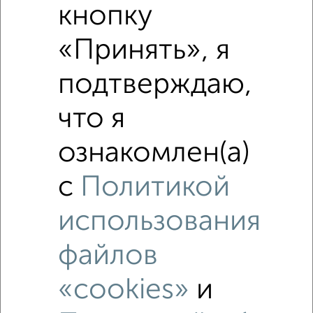
кнопку
«Принять», я
подтверждаю,
что я
ознакомлен(а)
с
Политикой
использования
файлов
«cookies»
и
Рядом, с меньшей ценой
Недалеко от Бригадная 7 с ценой ниже