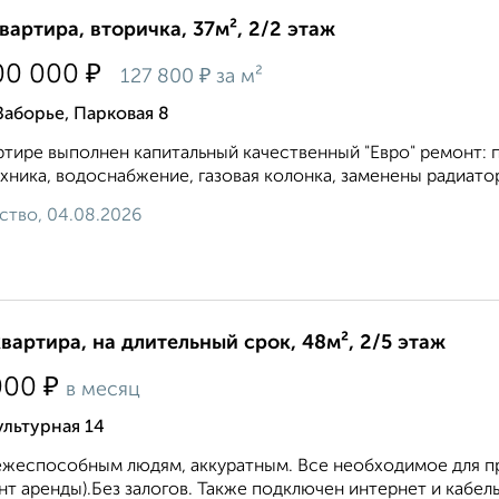
квартира, вторичка, 37м², 2/2 этаж
₽
00 000
₽
127 800
за м²
Заборье, Парковая 8
ртире выполнен капитальный качественный "Евро" ремонт: п
хника, водоснабжение, газовая колонка, заменены радиаторы
ство, 04.08.2026
квартира, на длительный срок, 48м², 2/5 этаж
₽
000
в месяц
льтурная 14
жеспособным людям, аккуратным. Все необходимое для про
т аренды).Без залогов. Также подключен интернет и кабель