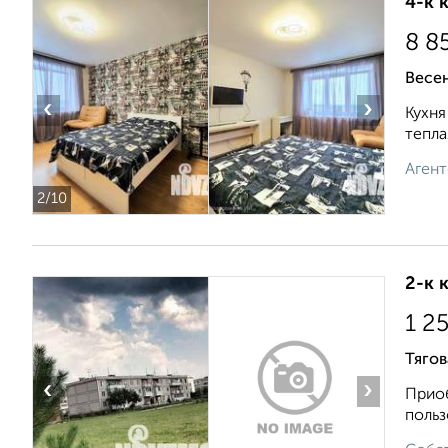
4-к 
8 8
Весе
‹
›
Кухня
тепла
Агент
2
/10
2-к 
1 2
Тягов
‹
›
Приоб
польз