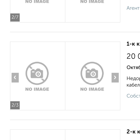
Агент
2
/7
1-к 
20 
Октяб
‹
›
Недор
кабел
Собст
2
/3
2-к 