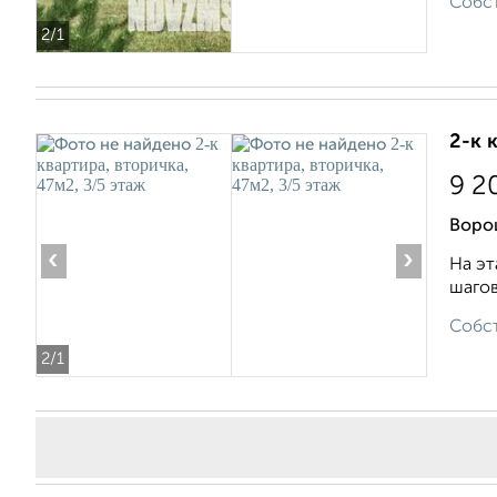
Собст
2
/1
2-к 
9 2
Воро
‹
›
На эт
шагов
Собст
2
/1