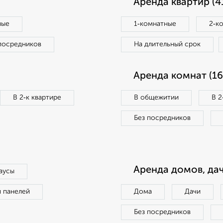
Аренда квартир (4
ные
1‑комнатные
2‑к
посредников
На длительный срок
Аренда комнат (16
В 2‑к квартире
В общежитии
В 2
Без посредников
Аренда домов, дач
аусы
п панелей
Дома
Дачи
Без посредников