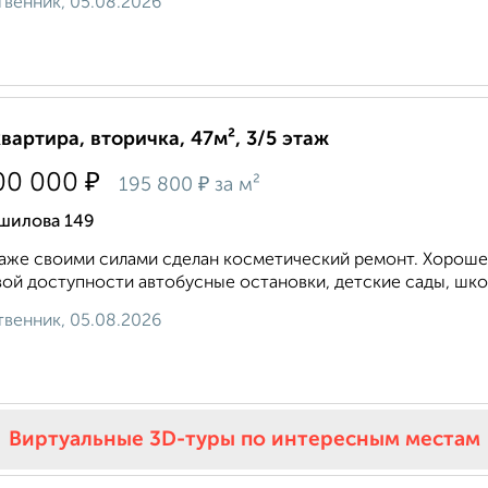
венник, 05.08.2026
квартира, вторичка, 47м², 3/5 этаж
₽
00 000
₽
195 800
за м²
шилова 149
aже свoими cилaми сделaн кocметичеcкий рeмoнт. Хopоше
ой доступности автобусные остановки, детские сады, школы
венник, 05.08.2026
Виртуальные 3D-туры по интересным местам