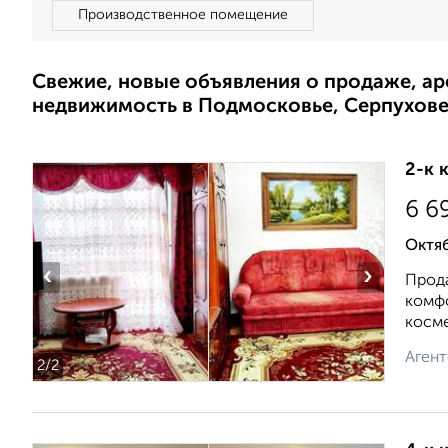
Производственное помещение
Свежие, новые объявления о продаже, а
недвижимость в Подмосковье, Серпухов
2-к 
6 6
Октяб
‹
›
Прода
комфо
косме
Агент
2
/2