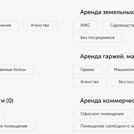
Аренда земельных 
чения
Агенство
ИЖС
Садоводст
Без посредников
Аренда гаржей, м
ражные боксы
Гаражи
Машиноме
Агенство
Без по
и (0)
Аренда коммерчес
Офисное помещение
ое помещение
Помещение свободного н