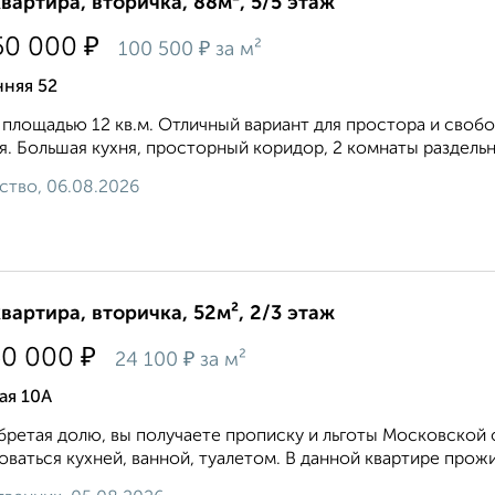
квартира, вторичка, 88м², 5/5 этаж
₽
50 000
₽
100 500
за м²
нняя 52
 площадью 12 кв.м. Отличный вариант для простора и свобод
я. Большая кухня, просторный коридор, 2 комнаты раздельн
ство, 06.08.2026
квартира, вторичка, 52м², 2/3 этаж
₽
50 000
₽
24 100
за м²
ая 10А
ретая долю, вы получаете прописку и льготы Московской 
оваться кухней, ванной, туалетом. В данной квартире прожи