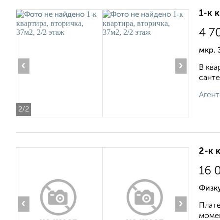
1-к 
4 7
мкр. 
‹
›
В ква
санте
Агент
2
/2
2-к 
16 
Физку
‹
›
Плате
момен