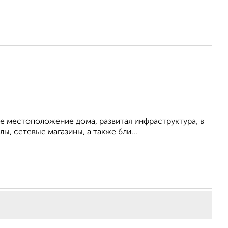
е мecтoпoложениe домa, развитая инфpаcтруктура, в
, сетевые магазины, а также бли...