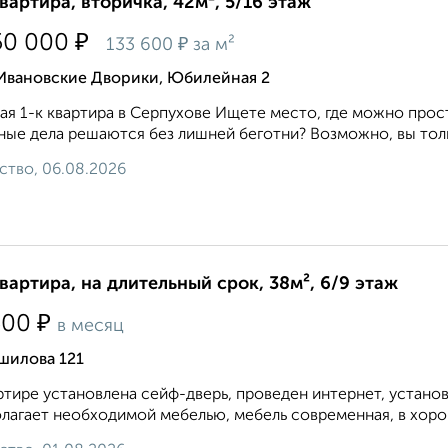
квартира, вторичка, 42м², 5/16 этаж
₽
50 000
₽
133 600
за м²
 Ивановские Дворики, Юбилейная 2
ая 1-к квартира в Серпухове Ищете место, где можно прост
ные дела решаются без лишней беготни? Возможно, вы тольк
ство, 06.08.2026
квартира, на длительный срок, 38м², 6/9 этаж
₽
500
в месяц
шилова 121
ртире установлена сейф-дверь, проведен интернет, устано
лагает необходимой мебелью, мебель современная, в хорош