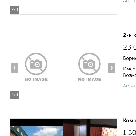
Агент
2
/4
2-к 
23 
Бори
‹
›
Имеет
Возмо
Агент
2
/4
Комн
1 5