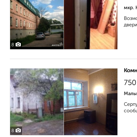
мкр. 
Возмо
двери
8
Комн
750
Малы
Серпу
сообщ
8