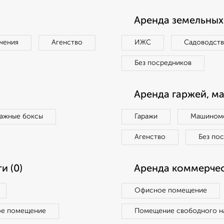
Аренда земельных 
чения
Агенство
ИЖС
Садоводст
Без посредников
Аренда гаржей, м
ражные боксы
Гаражи
Машиноме
Агенство
Без по
и (0)
Аренда коммерчес
Офисное помещение
ое помещение
Помещение свободного н