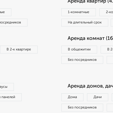
Аренда квартир (4
ные
1‑комнатные
2‑к
посредников
На длительный срок
Аренда комнат (16
В 2‑к квартире
В общежитии
В 2
Без посредников
Аренда домов, дач
аусы
п панелей
Дома
Дачи
Без посредников