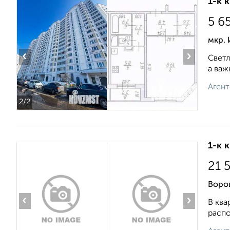
1-к 
5 6
мкр.
‹
›
Светл
а важ
Агент
2
/2
1-к 
21 
Воро
‹
›
В ква
распо