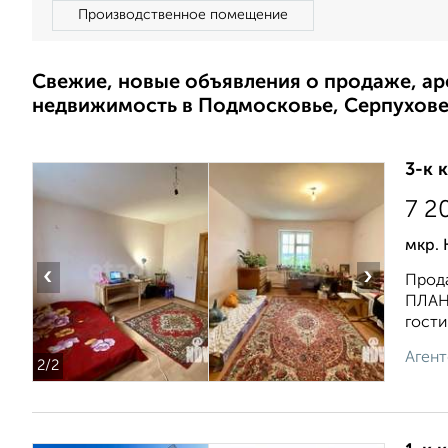
Производственное помещение
Свежие, новые объявления о продаже, а
недвижимость в Подмосковье, Серпухов
3-к 
7 2
мкр. 
‹
›
Прода
ПЛАН
гости
Агент
2
/2