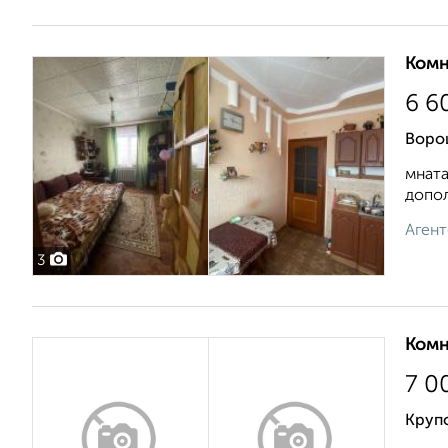
Комн
6 6
Воро
мната
допол
Агент
3
Комн
7 0
Круп