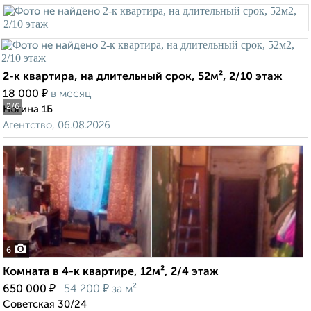
2-к квартира, на длительный срок, 52м², 2/10 этаж
₽
18 000
в месяц
2
/6
Ногина 1Б
Агентство, 06.08.2026
6
Комната в 4-к квартире, 12м², 2/4 этаж
₽
₽
650 000
54 200
за м²
Советская 30/24