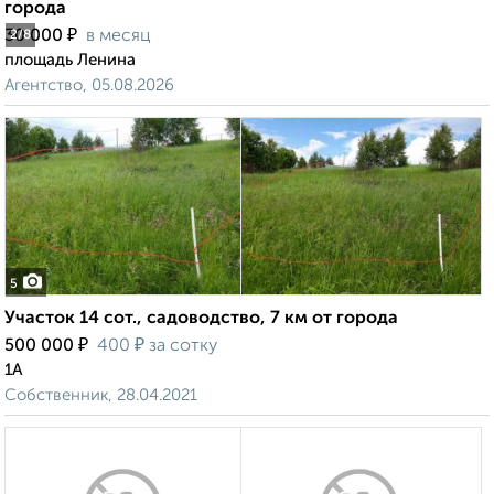
города
₽
30 000
в месяц
2
/8
площадь Ленина
Агентство, 05.08.2026
5
Участок 14 сот., садоводство, 7 км от города
₽
₽
500 000
400
за сотку
1А
Собственник, 28.04.2021