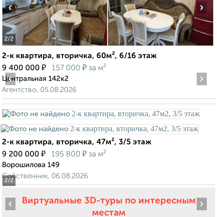
‹
›
2
/2
2-к квартира, вторичка, 60м², 6/16 этаж
₽
₽
9 400 000
157 000
за м²
‹
›
Центральная 142к2
Агентство, 05.08.2026
2-к квартира, вторичка, 47м², 3/5 этаж
₽
₽
9 200 000
195 800
за м²
Ворошилова 149
Собственник, 06.08.2026
2
/2
Виртуальные 3D-туры по интересным
‹
›
местам