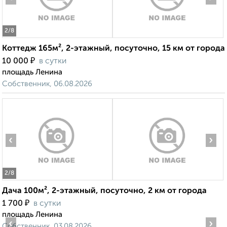
2
/8
Коттедж 165м², 2-этажный, посуточно, 15 км от города
₽
10 000
в сутки
площадь Ленина
Собственник, 06.08.2026
‹
›
2
/8
Дача 100м², 2-этажный, посуточно, 2 км от города
₽
1 700
в сутки
площадь Ленина
‹
›
Собственник, 03.08.2026