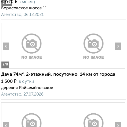
₽
6 000
в месяц
2
Борисовское шоссе 11
Агентство, 06.12.2021
‹
›
2
/8
Дача 74м², 2-этажный, посуточно, 14 км от города
₽
1 500
в сутки
деревня Райсемёновское
Агентство, 27.07.2026
‹
›