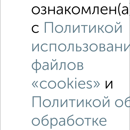
ознакомлен(а
с
Политикой
использован
файлов
«cookies»
и
Политикой о
Рядом, с меньшей ценой
Недалеко от Химиков 8 с ценой ниже
обработке