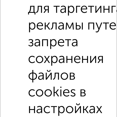
₽
₽
2 990 000
110 400
за м²
для таргетинг
Химиков 8
Агентство, 06.08.2026
рекламы пут
1-к квартиры
запрета
Поиск по схожим параметрам:
на улице Химиков
не первый этаж
сохранения
не последний этаж
с балконом
с центральным отоплением
Вторичное жилье
файлов
в кирпичном доме
с совмещенным санузлом
cookies в
Цена до 3 500 000 руб.
площадью до 30 м²
С бытовой техникой
настройках
↑ НАВЕРХ К МЕНЮ