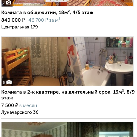
7
Комната в общежитии, 18м², 4/5 этаж
₽
₽
840 000
46 700
за м²
Центральная 179
5
Комната в 2-к квартире, на длительный срок, 13м², 8/9
этаж
₽
7 500
в месяц
Луначарского 36