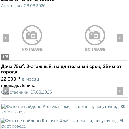
Агентство, 08.08.2026
‹
›
2
/8
Дача 75м², 2-этажный, на длительный срок, 25 км от
города
₽
22 000
в месяц
площадь Ленина
‹
›
Собственник, 07.08.2026