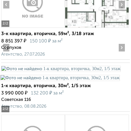
‹
›
2
/2
3-к квартира, вторичка, 59м², 3/18 этаж
₽
₽
8 851 397
150 100
за м²
‹
›
Серпухов
Агентство, 27.07.2026
1-к квартира, вторичка, 30м², 1/5 этаж
₽
₽
3 990 000
132 200
за м²
Советская 116
Агентство, 08.08.2026
2
/2