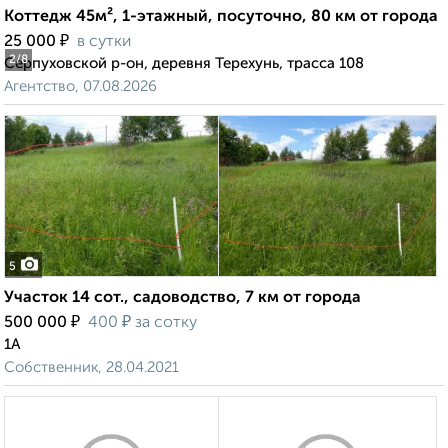
Коттедж 45м², 1-этажный, посуточно, 80 км от города
₽
25 000
в сутки
2
/8
Серпуховской р-он, деревня Терехунь, трасса 108
Агентство, 07.08.2026
5
Участок 14 сот., садоводство, 7 км от города
₽
₽
500 000
400
за сотку
1А
Собственник, 28.04.2021