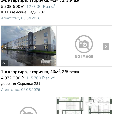
1-к квартира, вторичка, 42м², 2/3 этаж
₽
₽
5 308 600
127 000
за м²
КП Вяземские Сады 282
Агентство, 06.08.2026
‹
›
2
/1
1-к квартира, вторичка, 43м², 2/5 этаж
₽
₽
4 932 000
115 700
за м²
деревня Скрылья 281
Агентство, 02.08.2026