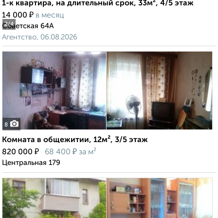
1-к квартира, на длительный срок, 33м², 4/5 этаж
₽
14 000
в месяц
2
/4
Советская 64А
Агентство, 06.08.2026
8
Комната в общежитии, 12м², 3/5 этаж
₽
₽
820 000
68 400
за м²
Центральная 179