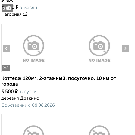
этаж
₽
4 000
в месяц
6
Нагорная 12
‹
›
2
/8
Коттедж 120м², 2-этажный, посуточно, 10 км от
города
₽
3 500
в сутки
деревня Дракино
Собственник, 08.08.2026