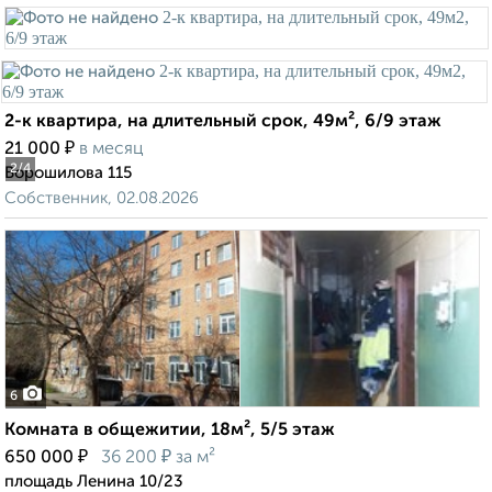
2-к квартира, на длительный срок, 49м², 6/9 этаж
₽
21 000
в месяц
2
/4
Ворошилова 115
Собственник, 02.08.2026
6
Комната в общежитии, 18м², 5/5 этаж
₽
₽
650 000
36 200
за м²
площадь Ленина 10/23