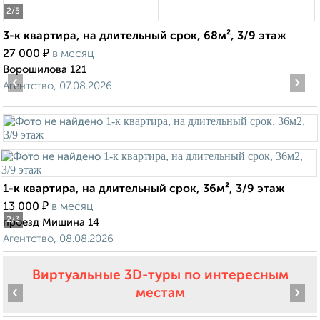
2
/5
3-к квартира, на длительный срок, 68м², 3/9 этаж
₽
27 000
в месяц
Ворошилова 121
‹
›
Агентство, 07.08.2026
1-к квартира, на длительный срок, 36м², 3/9 этаж
₽
13 000
в месяц
2
/3
проезд Мишина 14
Агентство, 08.08.2026
Виртуальные 3D-туры по интересным
‹
›
местам