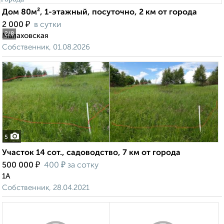
Дом 80м², 1-этажный, посуточно, 2 км от города
₽
2 000
в сутки
2
/8
Малаховская
Собственник, 01.08.2026
5
Участок 14 сот., садоводство, 7 км от города
₽
₽
500 000
400
за сотку
1А
Собственник, 28.04.2021