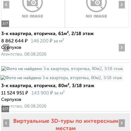
‹
›
2
/7
3-к квартира, вторичка, 61м², 2/18 этаж
₽
₽
8 862 644
146 200
за м²
‹
›
Серпухов
Агентство, 08.08.2026
3-к квартира, вторичка, 80м², 3/18 этаж
₽
₽
11 524 951
143 900
за м²
Серпухов
Агентство, 08.08.2026
2
/7
Виртуальные 3D-туры по интересным
‹
›
местам