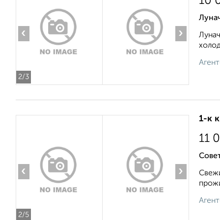
10 
Луна
‹
›
Лунач
холод
Агент
2
/3
1-к 
11 
Совет
‹
›
Свежи
прожи
Агент
2
/5