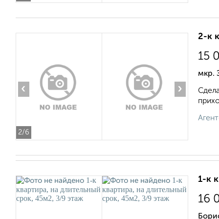
2-к 
15 
мкр. 
‹
›
Сдела
прихо
Агент
2
/6
1-к 
16 
Бори