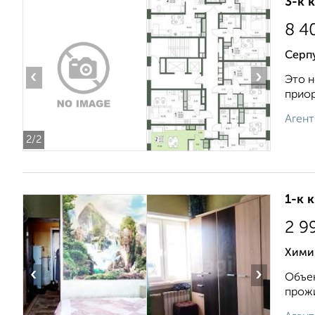
3-к 
8 4
Серп
‹
›
Это н
приор
Агент
2
/2
1-к 
2 9
Хими
‹
›
Объек
прожи