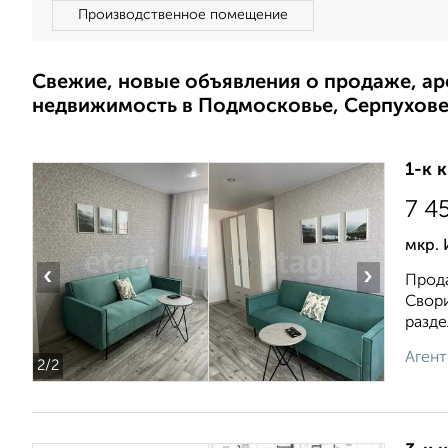
Производственное помещение
Свежие, новые объявления о продаже, а
недвижимость в Подмосковье, Серпухов
1-к 
7 4
мкр.
‹
›
Прода
Свори
раздел
Агент
2
/2