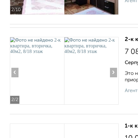
Агент
2
/10
2-к 
7 0
Серп
‹
›
Это н
приор
Агент
2
/2
1-к 