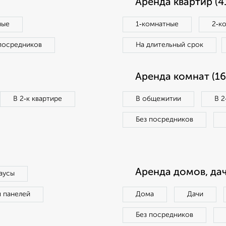
Аренда квартир (4
ные
1‑комнатные
2‑к
посредников
На длительный срок
Аренда комнат (16
В 2‑к квартире
В общежитии
В 2
Без посредников
Аренда домов, дач
аусы
п панелей
Дома
Дачи
Без посредников