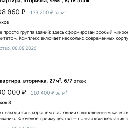
квартира, вторичка, 49м², 8/18 этаж
₽
08 860
₽
173 200
за м²
ухов
е просто группа зданий: здесь сформирован особый микро
итетом. Комплекс включает несколько современных корпус
ство, 08.08.2026
квартира, вторичка, 27м², 6/7 этаж
₽
90 000
₽
110 400
за м²
ков 8
т находится в хорошем состоянии с выполненным качест
ванию. Ключевое преимущество — полная комплектация вс