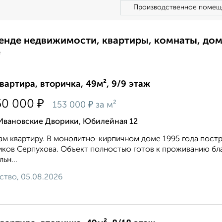
Производственное помещ
ренде недвижимости, квартиры, комнаты, до
е
квартира, вторичка, 49м², 9/9 этаж
₽
50 000
₽
153 000
за м²
 Ивановские Дворики, Юбилейная 12
м квартиру. В монолитно-кирпичном доме 1995 года пост
ков Серпухова. Объект полностью готов к проживанию бл
ьн...
ство, 05.08.2026