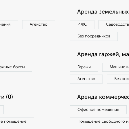
Аренда земельных 
чения
Агенство
ИЖС
Садоводст
Без посредников
Аренда гаржей, м
ражные боксы
Гаражи
Машиноме
Агенство
Без по
и (0)
Аренда коммерчес
Офисное помещение
ое помещение
Помещение свободного н