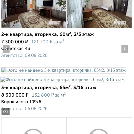
‹
›
2
/2
2-к квартира, вторичка, 60м², 3/3 этаж
₽
₽
7 300 000
121 700
за м²
‹
›
Советская 43
Агентство, 09.08.2026
3-к квартира, вторичка, 65м², 3/16 этаж
₽
₽
8 600 000
132 800
за м²
Ворошилова 109/6
Агентство, 06.08.2026
2
/2