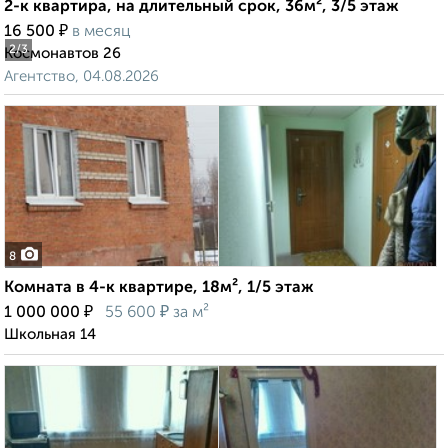
2-к квартира, на длительный срок, 36м², 3/5 этаж
₽
16 500
в месяц
2
/3
Космонавтов 26
Агентство, 04.08.2026
8
Комната в 4-к квартире, 18м², 1/5 этаж
₽
₽
1 000 000
55 600
за м²
Школьная 14