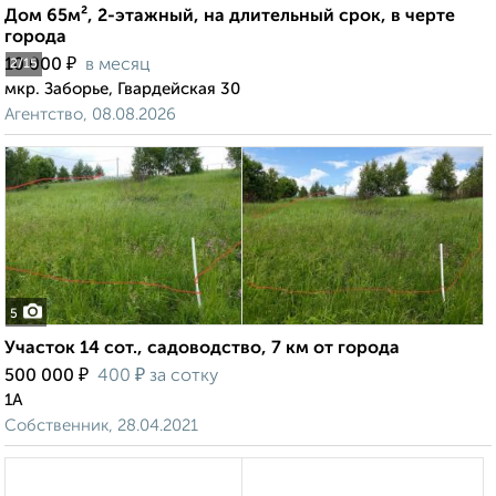
Дом 65м², 2-этажный, на длительный срок, в черте
города
₽
10 000
в месяц
2
/15
мкр. Заборье, Гвардейская 30
Агентство, 08.08.2026
5
Участок 14 сот., садоводство, 7 км от города
₽
₽
500 000
400
за сотку
1А
Собственник, 28.04.2021