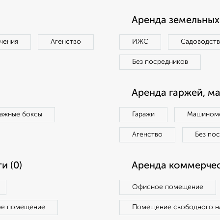
Аренда земельных 
чения
Агенство
ИЖС
Садоводст
Без посредников
Аренда гаржей, м
ражные боксы
Гаражи
Машиноме
Агенство
Без по
и (0)
Аренда коммерчес
Офисное помещение
ое помещение
Помещение свободного н