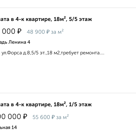
ата в 4-к квартире, 18м², 5/5 этаж
₽
 000
₽
48 900
за м²
адь Ленина 4
 ул.Форса д.8,5/5 эт.,18 м2,требует ремонта....
ата в 4-к квартире, 18м², 1/5 этаж
₽
00 000
₽
55 600
за м²
ьная 14