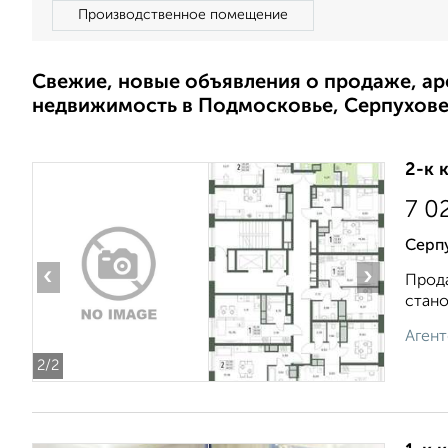
Производственное помещение
Свежие, новые объявления о продаже, а
недвижимость в Подмосковье, Серпухов
2-к 
7 0
Серп
‹
›
Прода
стано
Агент
2
/2