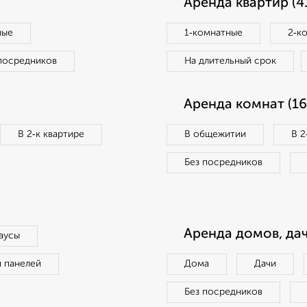
Аренда квартир (4
ные
1‑комнатные
2‑к
посредников
На длительный срок
Аренда комнат (16
В 2‑к квартире
В общежитии
В 2
Без посредников
Аренда домов, дач
аусы
п панелей
Дома
Дачи
Без посредников