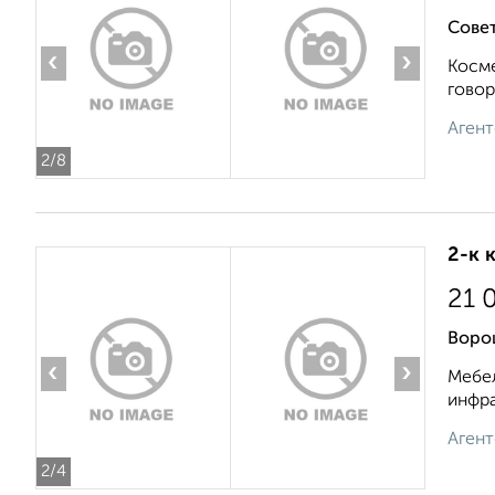
Совет
‹
›
Косме
говор
Агент
2
/8
2-к 
21 
Воро
‹
›
Мебел
инфра
Агент
2
/4