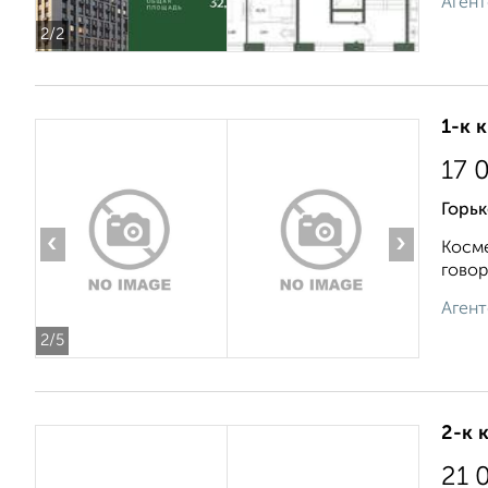
Агент
2
/2
1-к 
17 
Горьк
‹
›
Косме
говор
Агент
2
/5
2-к 
21 