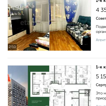
1-к 
4 3
Совет
‹
›
Подве
орган
Агент
2
/10
1-к 
5 1
Серп
‹
›
Это н
приор