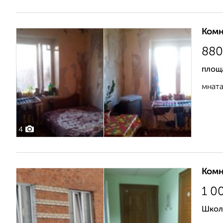
Комн
880
площ
мната
4
Комн
1 0
Школ