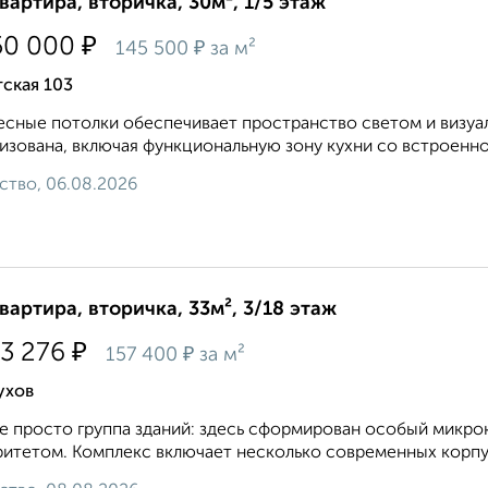
квартира, вторичка, 30м², 1/5 этаж
₽
50 000
₽
145 500
за м²
ская 103
сные потолки обеспечивает пространство светом и визуа
изована, включая функциональную зону кухни со встроенной
ство, 06.08.2026
квартира, вторичка, 33м², 3/18 этаж
₽
53 276
₽
157 400
за м²
ухов
е просто группа зданий: здесь сформирован особый микро
итетом. Комплекс включает несколько современных корпус