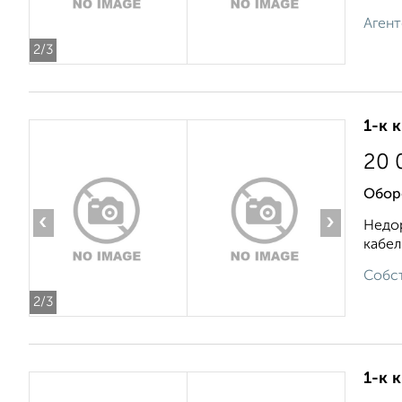
Агент
2
/3
1-к 
20 
Обор
‹
›
Недор
кабел
Собст
2
/3
1-к 