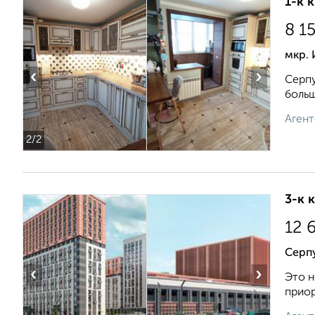
1-к 
8 1
мкр. 
‹
›
Серпу
больш
Агент
2
/2
3-к 
12 
Серп
‹
›
Это н
приор