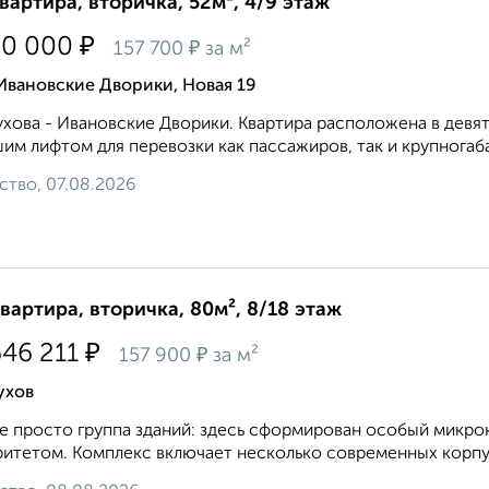
квартира, вторичка, 52м², 4/9 этаж
₽
50 000
₽
157 700
за м²
Ивановские Дворики, Новая 19
хова - Ивановские Дворики. Квартира расположена в дев
им лифтом для перевозки как пассажиров, так и крупногаба
ство, 07.08.2026
квартира, вторичка, 80м², 8/18 этаж
₽
646 211
₽
157 900
за м²
ухов
е просто группа зданий: здесь сформирован особый микро
итетом. Комплекс включает несколько современных корпус