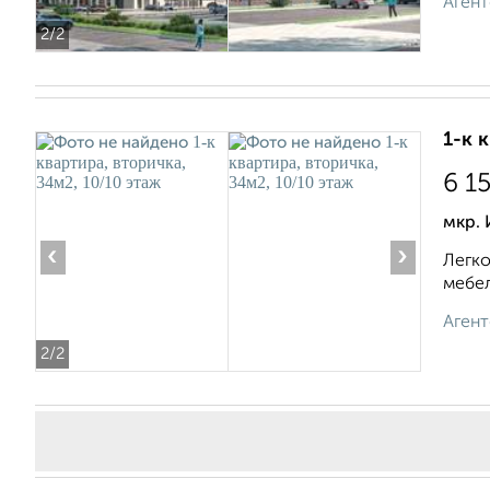
Агент
2
/2
1-к 
6 1
мкр. 
‹
›
Легко
мебел
Агент
2
/2