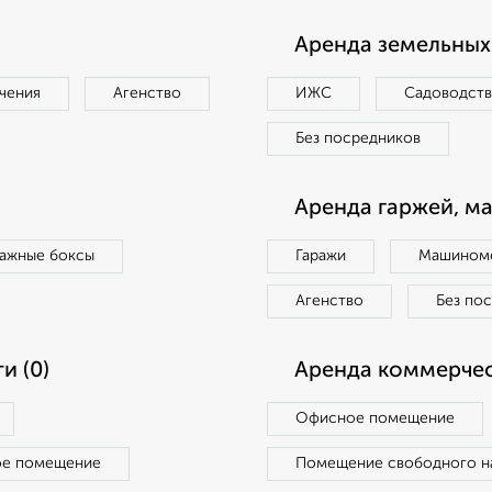
Аренда земельных 
чения
Агенство
ИЖС
Садоводст
Без посредников
Аренда гаржей, м
ражные боксы
Гаражи
Машиноме
Агенство
Без по
и (0)
Аренда коммерчес
Офисное помещение
ое помещение
Помещение свободного н