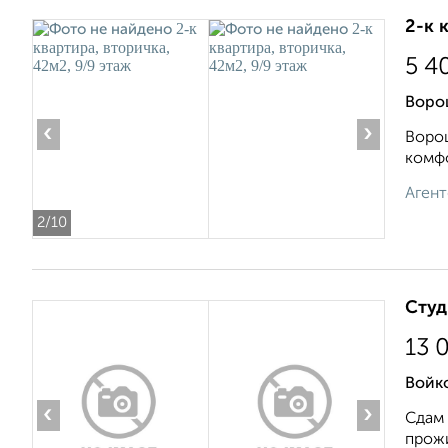
2-к 
5 4
Воро
‹
›
Ворош
комфо
Агент
2
/10
Студ
13 
Войк
‹
›
Сдам 
прожи