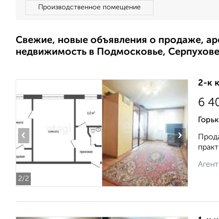
Производственное помещение
Свежие, новые объявления о продаже, а
недвижимость в Подмосковье, Серпухов
2-к 
6 4
Горьк
‹
›
Прода
практ
Агент
2
/2