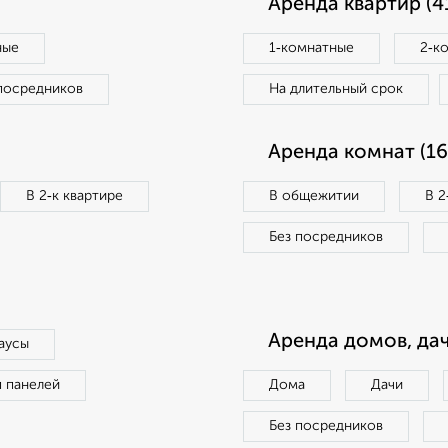
Аренда квартир (4
ные
1‑комнатные
2‑к
посредников
На длительный срок
Аренда комнат (16
В 2‑к квартире
В общежитии
В 2
Без посредников
Аренда домов, дач
аусы
п панелей
Дома
Дачи
Без посредников