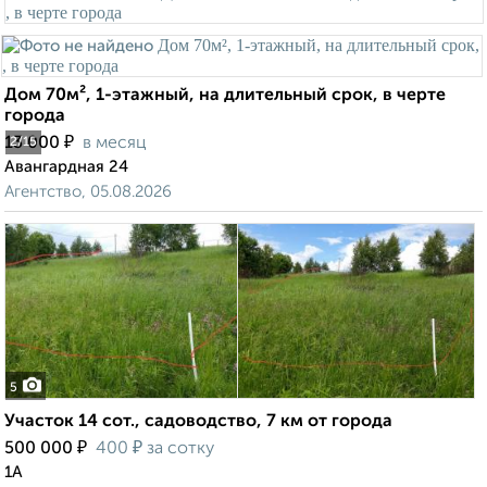
Дом 70м², 1-этажный, на длительный срок, в черте
города
₽
13 000
в месяц
2
/15
Авангардная 24
Агентство, 05.08.2026
5
Участок 14 сот., садоводство, 7 км от города
₽
₽
500 000
400
за сотку
1А