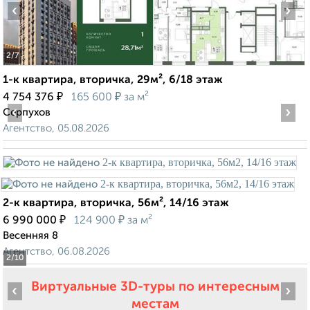
‹
›
2
/7
1-к квартира, вторичка, 29м², 6/18 этаж
₽
₽
4 754 376
165 600
за м²
‹
›
Серпухов
Агентство, 05.08.2026
2-к квартира, вторичка, 56м², 14/16 этаж
₽
₽
6 990 000
124 900
за м²
Весенняя 8
Агентство, 06.08.2026
2
/10
Виртуальные 3D-туры по интересным
‹
›
местам