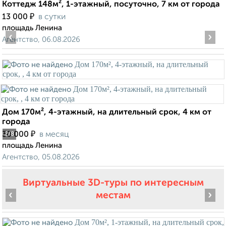
Коттедж 148м², 1-этажный, посуточно, 7 км от города
₽
13 000
в сутки
площадь Ленина
‹
›
Агентство, 06.08.2026
Дом 170м², 4-этажный, на длительный срок, 4 км от
города
₽
30 000
в месяц
2
/8
площадь Ленина
Агентство, 05.08.2026
Виртуальные 3D-туры по интересным
‹
›
местам