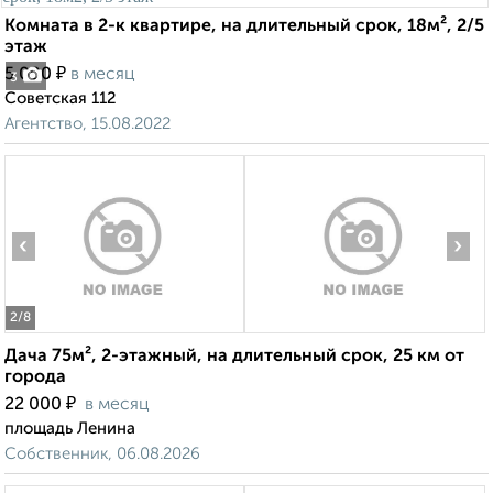
Комната в 2-к квартире, на длительный срок, 18м², 2/5
этаж
₽
5 000
в месяц
3
Советская 112
Агентство, 15.08.2022
‹
›
2
/8
Дача 75м², 2-этажный, на длительный срок, 25 км от
города
₽
22 000
в месяц
площадь Ленина
Собственник, 06.08.2026