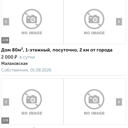
‹
›
2
/8
Дом 80м², 1-этажный, посуточно, 2 км от города
₽
2 000
в сутки
Малаховская
Собственник, 01.08.2026
‹
›
2
/8