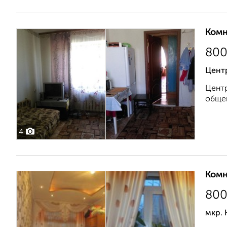
Комн
80
Цент
Центр
общег
4
Комн
80
мкр.