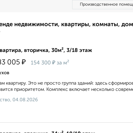
Производственное помещ
ренде недвижимости, квартиры, комнаты, до
е
квартира, вторичка, 30м², 3/18 этаж
₽
83 005
₽
154 300
за м²
ухов
м квартиру. Это не просто группа зданий: здесь сформир
вится приоритетом. Комплекс включает несколько совреме
ство, 04.08.2026