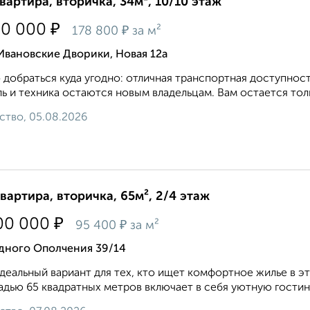
квартира, вторичка, 34м², 10/10 этаж
₽
50 000
₽
178 800
за м²
Ивановские Дворики, Новая 12а
 добраться куда угодно: отличная транспортная доступнос
ь и техника остаются новым владельцам. Вам остается толь
ство, 05.08.2026
квартира, вторичка, 65м², 2/4 этаж
₽
00 000
₽
95 400
за м²
дного Ополчения 39/14
деальный вариант для тех, кто ищет комфортное жилье в 
дью 65 квадратных метров включает в себя уютную гостину