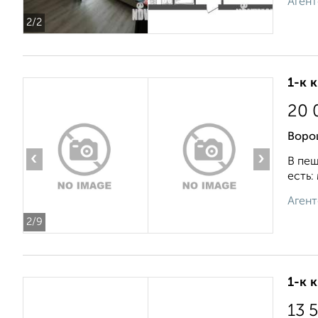
Агент
2
/2
1-к 
20 
Воро
‹
›
В пеш
есть:
Агент
2
/9
1-к 
13 