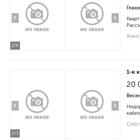
Глазо
‹
›
Кварт
Рассм
Агент
2
/6
1-к 
20 
Весе
‹
›
Недор
кабел
Собст
2
/3