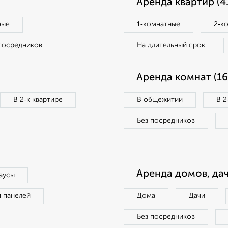
Аренда квартир (4
ные
1‑комнатные
2‑к
посредников
На длительный срок
Аренда комнат (16
В 2‑к квартире
В общежитии
В 2
Без посредников
Аренда домов, дач
аусы
п панелей
Дома
Дачи
Без посредников