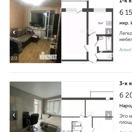
1-к 
6 1
мкр. 
‹
›
Легко
мебел
Агент
2
/2
3-к 
6 2
Наро
‹
›
Это и
площа