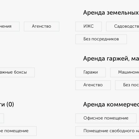
Аренда земельных 
чения
Агенство
ИЖС
Садоводст
Без посредников
Аренда гаржей, м
ражные боксы
Гаражи
Машиноме
Агенство
Без по
и (0)
Аренда коммерчес
Офисное помещение
ое помещение
Помещение свободного н