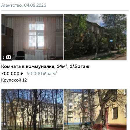
Агентство, 04.08.2026
3
Комната в коммуналке, 14м², 1/3 этаж
₽
₽
700 000
50 000
за м²
Крупской 12