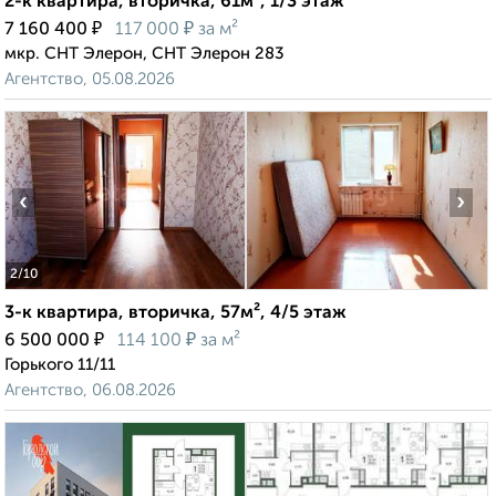
2-к квартира, вторичка, 61м², 1/3 этаж
₽
₽
7 160 400
117 000
за м²
мкр. СНТ Элерон, СНТ Элерон 283
Агентство, 05.08.2026
‹
›
2
/10
3-к квартира, вторичка, 57м², 4/5 этаж
₽
₽
6 500 000
114 100
за м²
Горького 11/11
Агентство, 06.08.2026