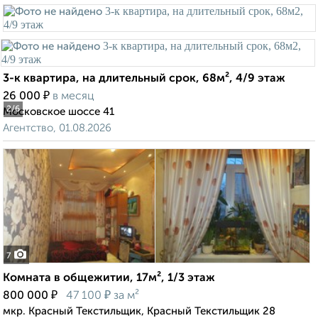
3-к квартира, на длительный срок, 68м², 4/9 этаж
₽
26 000
в месяц
2
/6
Московское шоссе 41
Агентство, 01.08.2026
7
Комната в общежитии, 17м², 1/3 этаж
₽
₽
800 000
47 100
за м²
мкр. Красный Текстильщик, Красный Текстильщик 28