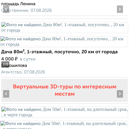
площадь Ленина
‹
›
Собственник, 07.08.2026
Дача 80м², 1-этажный, посуточно, 20 км от города
₽
4 000
в сутки
2
/8
Ворошилова
Агентство, 07.08.2026
Виртуальные 3D-туры по интересным
‹
›
местам