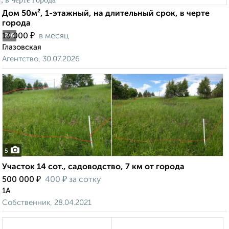
Дом 50м², 1-этажный, на длительный срок, в черте
города
₽
13 000
в месяц
2
/6
Глазовская
Агентство, 30.07.2026
5
Участок 14 сот., садоводство, 7 км от города
₽
₽
500 000
400
за сотку
1А
Собственник, 28.04.2021