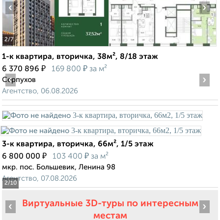
‹
›
2
/7
1-к квартира, вторичка, 38м², 8/18 этаж
₽
₽
6 370 896
169 800
за м²
‹
›
Серпухов
Агентство, 06.08.2026
3-к квартира, вторичка, 66м², 1/5 этаж
₽
₽
6 800 000
103 400
за м²
мкр. пос. Большевик, Ленина 98
Агентство, 07.08.2026
2
/10
Виртуальные 3D-туры по интересным
‹
›
местам