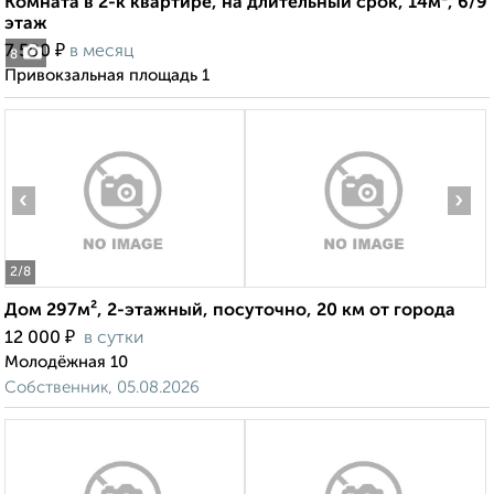
Комната в 2-к квартире, на длительный срок, 14м², 6/9
этаж
₽
7 500
в месяц
8
Привокзальная площадь 1
‹
›
2
/8
Дом 297м², 2-этажный, посуточно, 20 км от города
₽
12 000
в сутки
Молодёжная 10
Собственник, 05.08.2026