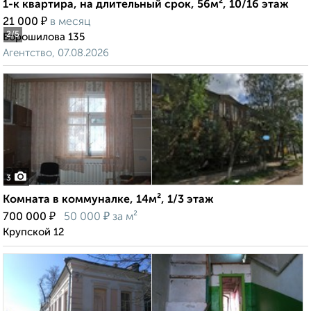
1-к квартира, на длительный срок, 56м², 10/16 этаж
₽
21 000
в месяц
2
/5
Ворошилова 135
Агентство, 07.08.2026
3
Комната в коммуналке, 14м², 1/3 этаж
₽
₽
700 000
50 000
за м²
Крупской 12