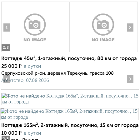
‹
›
2
/8
Коттедж 45м², 1-этажный, посуточно, 80 км от города
₽
25 000
в сутки
Серпуховской р-он, деревня Терехунь, трасса 108
‹
›
Агентство, 07.08.2026
Коттедж 165м², 2-этажный, посуточно, 15 км от города
₽
10 000
в сутки
2
/8