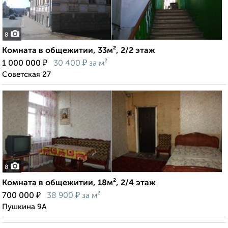
8
Комната в общежитии, 33м², 2/2 этаж
₽
₽
1 000 000
30 400
за м²
Советская 27
8
Комната в общежитии, 18м², 2/4 этаж
₽
₽
700 000
38 900
за м²
Пушкина 9А