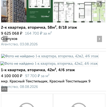
‹
›
2
/2
2-к квартира, вторичка, 58м², 8/18 этаж
₽
₽
9 625 068
164 700
за м²
‹
›
Серпухов
Агентство, 03.08.2026
1-к квартира, вторичка, 42м², 4/6 этаж
₽
₽
4 100 000
97 700
за м²
мкр. Красный Текстильщик, Красный Текстильщик 9
Агентство, 08.08.2026
2
/1