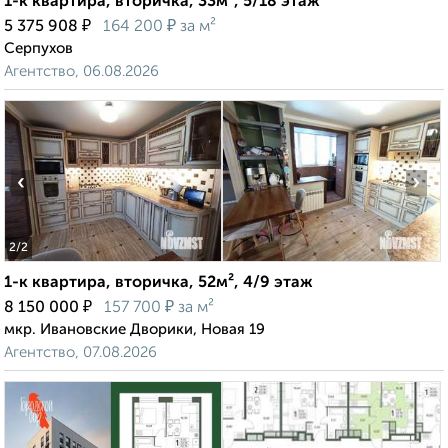
1-к квартира, вторичка, 33м², 5/18 этаж
₽
₽
5 375 908
164 200
за м²
Серпухов
Агентство, 06.08.2026
‹
›
2
/2
1-к квартира, вторичка, 52м², 4/9 этаж
₽
₽
8 150 000
157 700
за м²
мкр. Ивановские Дворики, Новая 19
Агентство, 07.08.2026