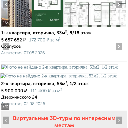
‹
›
2
/2
1-к квартира, вторичка, 33м², 8/18 этаж
₽
₽
5 657 652
172 700
за м²
‹
›
Серпухов
Агентство, 07.08.2026
2-к квартира, вторичка, 53м², 1/2 этаж
₽
₽
5 900 000
111 400
за м²
Дзержинского 24
Агентство, 02.08.2026
2
/2
Виртуальные 3D-туры по интересным
‹
›
местам