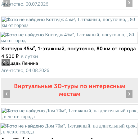
‹
›
Агентство, 30.07.2026
Коттедж 45м², 1-этажный, посуточно, 80 км от города
₽
4 500
в сутки
2
/8
площадь Ленина
Агентство, 04.08.2026
Виртуальные 3D-туры по интересным
‹
›
местам