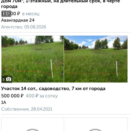
Дом 70м², 1-этажный, на длительный срок, в черте
города
₽
13 000
в месяц
2
/15
Авангардная 24
Агентство, 05.08.2026
5
Участок 14 сот., садоводство, 7 км от города
₽
₽
500 000
400
за сотку
1А
Собственник, 28.04.2021