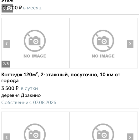
этаж
₽
20 000
в месяц
3
‹
›
2
/8
Коттедж 120м², 2-этажный, посуточно, 10 км от
города
₽
3 500
в сутки
деревня Дракино
Собственник, 07.08.2026
‹
›