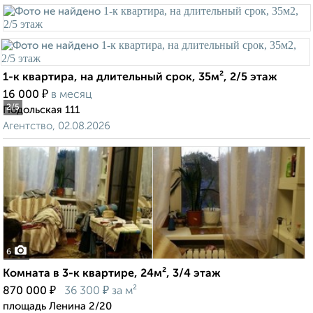
1-к квартира, на длительный срок, 35м², 2/5 этаж
₽
16 000
в месяц
2
/5
Подольская 111
Агентство, 02.08.2026
6
Комната в 3-к квартире, 24м², 3/4 этаж
₽
₽
870 000
36 300
за м²
площадь Ленина 2/20