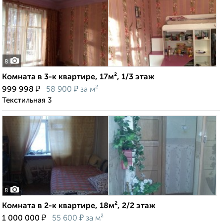
8
Комната в 3-к квартире, 17м², 1/3 этаж
₽
₽
999 998
58 900
за м²
Текстильная 3
8
Комната в 2-к квартире, 18м², 2/2 этаж
₽
₽
1 000 000
55 600
за м²